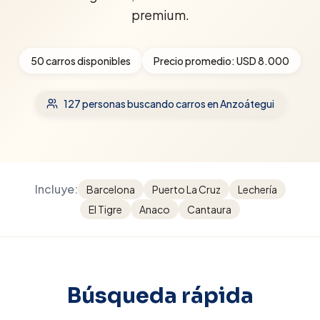
premium.
50
carros disponibles
Precio promedio:
USD 8.000
127
personas buscando carros
en Anzoátegui
Incluye:
Barcelona
Puerto La Cruz
Lechería
El Tigre
Anaco
Cantaura
Búsqueda rápida