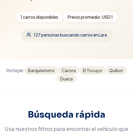
1
carros disponibles
Precio promedio:
USD 1
127
personas buscando carros
en Lara
Incluye:
Barquisimeto
Carora
El Tocuyo
Quíbor
Duaca
Búsqueda rápida
Usa nuestros filtros para encontrar el vehículo que