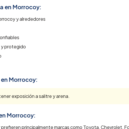
ra en
Morrocoy
:
rrocoy
y alrededores
onfiables
 y protegido
o
 en
Morrocoy
:
ener exposición a salitre y arena.
 en
Morrocoy
:
prefieren principalmente marcas como Toyota, Chevrolet, Fo