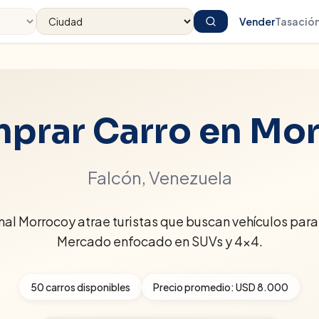
Vender
Tasació
prar Carro en
Mor
Falcón
, Venezuela
al Morrocoy atrae turistas que buscan vehículos para 
Mercado enfocado en SUVs y 4x4.
50
carros disponibles
Precio promedio:
USD 8.000