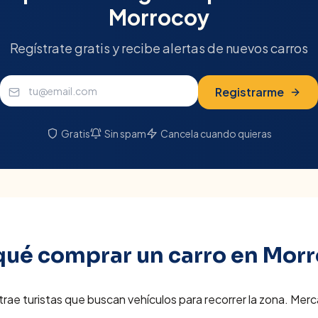
Morrocoy
Regístrate gratis y recibe alertas de nuevos carros
Registrarme
Gratis
Sin spam
Cancela cuando quieras
qué comprar un carro en
Morr
trae turistas que buscan vehículos para recorrer la zona. M