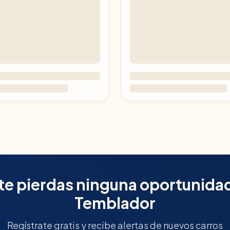
te pierdas ninguna oportunida
Temblador
Regístrate gratis y recibe alertas de nuevos carros