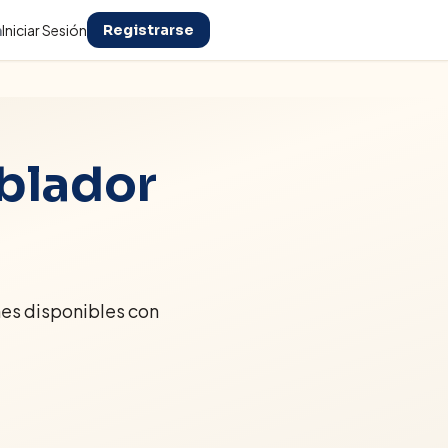
n
Iniciar Sesión
Registrarse
blador
es disponibles con