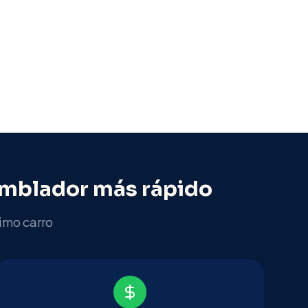
mblador
más rápido
imo carro