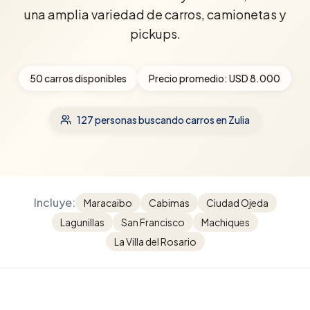
una amplia variedad de carros, camionetas y
pickups.
50
carros disponibles
Precio promedio:
USD 8.000
127
personas buscando carros
en Zulia
Incluye:
Maracaibo
Cabimas
Ciudad Ojeda
Lagunillas
San Francisco
Machiques
La Villa del Rosario