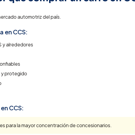
mercado automotriz del país.
ra en
CCS
:
S
y alrededores
onfiables
 y protegido
o
 en
CCS
:
ces para la mayor concentración de concesionarios.