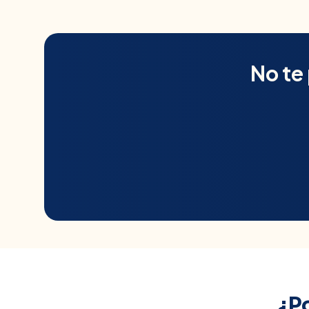
No te
¿P