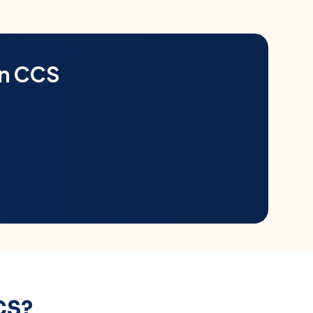
en
CCS
CS
?