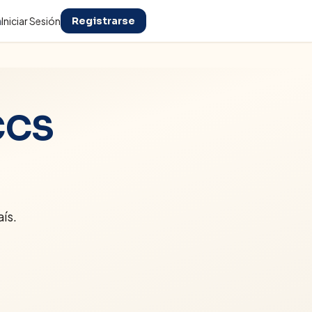
n
Iniciar Sesión
Registrarse
CCS
ís.