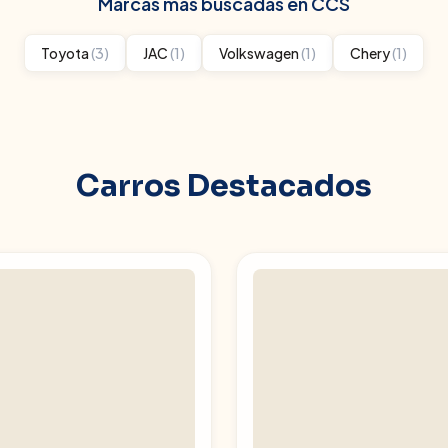
Marcas más buscadas en
CCS
Toyota
(
3
)
JAC
(
1
)
Volkswagen
(
1
)
Chery
(
1
)
Carros Destacados