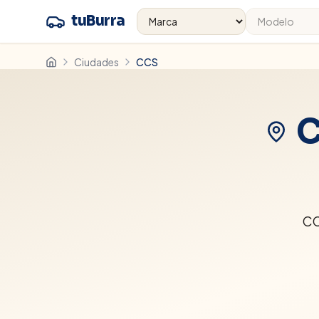
tuBurra
Ciudades
CCS
C
CC