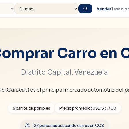
Vender
Tasació
omprar Carro en
Distrito Capital
, Venezuela
S (Caracas) es el principal mercado automotriz del pa
6
carros disponibles
Precio promedio:
USD 33.700
127
personas buscando carros
en CCS