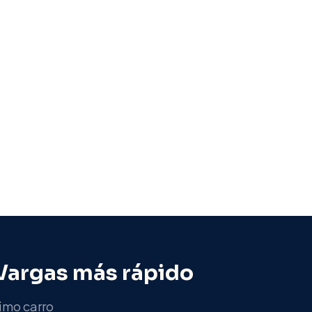
Vargas
más rápido
imo carro