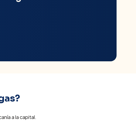
gas
?
nía a la capital.