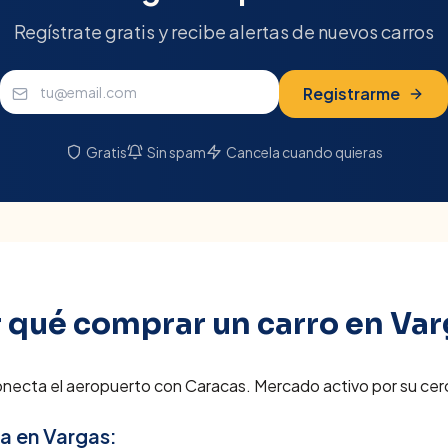
Regístrate gratis y recibe alertas de nuevos carros
Registrarme
Gratis
Sin spam
Cancela cuando quieras
 qué comprar un carro en
Var
onecta el aeropuerto con Caracas. Mercado activo por su cerca
ra en
Vargas
: