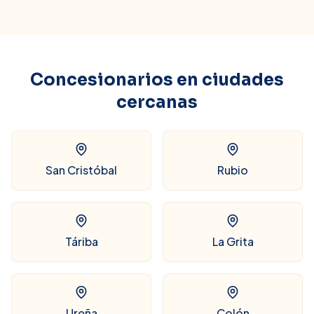
Concesionarios en ciudades
cercanas
San Cristóbal
Rubio
Táriba
La Grita
Ureña
Colón