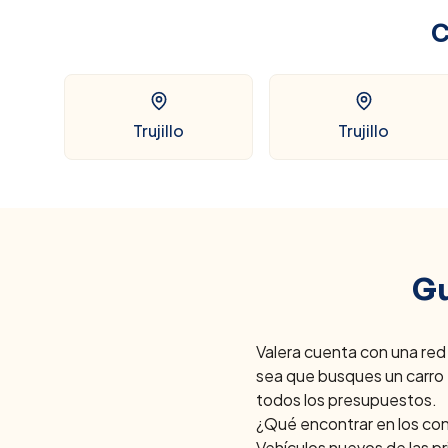
C
Trujillo
Trujillo
Gu
Valera
cuenta con una red 
sea que busques un carro e
todos los presupuestos.
¿Qué encontrar en los co
Vehículos nuevos de las p