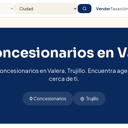
Vender
Tasació
ncesionarios en
V
oncesionarios en Valera, Trujillo. Encuentra ag
cerca de ti.
0
Concesionarios
Trujillo