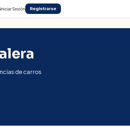
n
Iniciar Sesión
Registrarse
alera
encias de carros