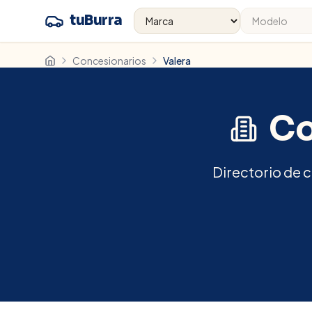
tuBurra
Concesionarios
Valera
Co
Directorio de c