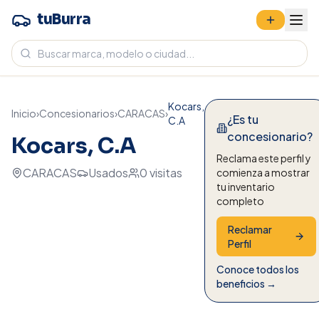
tuBurra
Kocars,
Inicio
›
Concesionarios
›
CARACAS
›
¿Es tu
C.A
concesionario?
Kocars, C.A
Reclama este perfil y
CARACAS
Usados
0
visitas
comienza a mostrar
tu inventario
completo
Reclamar
Perfil
Conoce todos los
beneficios →