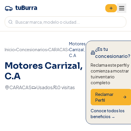
tuBurra
Motores
¿Es tu
Inicio
›
Concesionarios
›
CARACAS
›
Carrizal,
C.A
concesionario?
Motores Carrizal,
Reclama este perfil y
comienza a mostrar
C.A
tu inventario
completo
CARACAS
Usados
0
visitas
Reclamar
Perfil
Conoce todos los
beneficios →