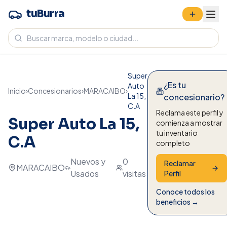
tuBurra
Super
¿Es tu
Auto
Inicio
›
Concesionarios
›
MARACAIBO
›
La 15,
concesionario?
C.A
Reclama este perfil y
Super Auto La 15,
comienza a mostrar
tu inventario
C.A
completo
Nuevos y
0
Reclamar
MARACAIBO
Usados
visitas
Perfil
Conoce todos los
beneficios →