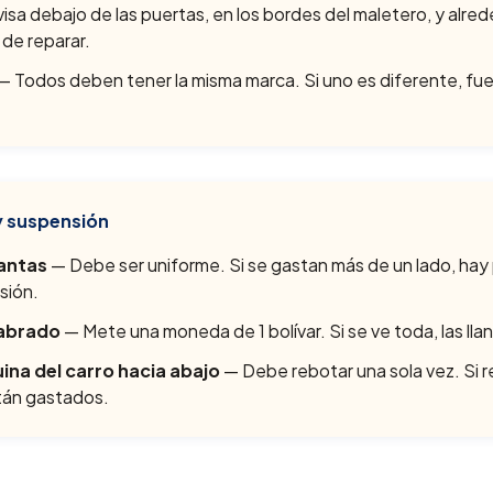
sa debajo de las puertas, en los bordes del maletero, y alred
 de reparar.
— Todos deben tener la misma marca. Si uno es diferente, fu
y suspensión
lantas
— Debe ser uniforme. Si se gastan más de un lado, ha
sión.
labrado
— Mete una moneda de 1 bolívar. Si se ve toda, las ll
na del carro hacia abajo
— Debe rebotar una sola vez. Si r
tán gastados.