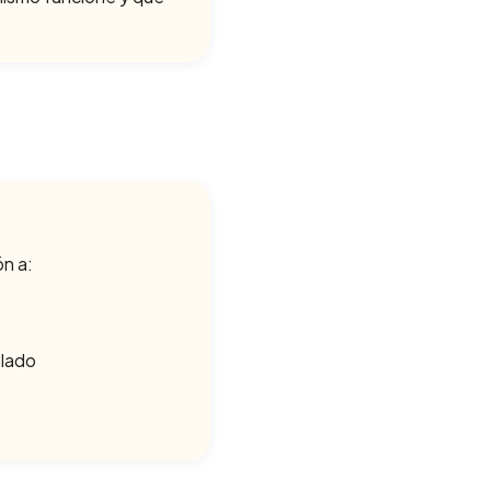
ón a:
 lado