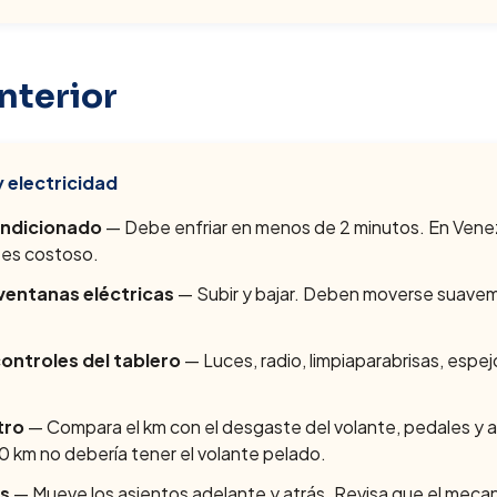
nterior
y electricidad
ondicionado
— Debe enfriar en menos de 2 minutos. En Venez
o es costoso.
ventanas eléctricas
— Subir y bajar. Deben moverse suavem
controles del tablero
— Luces, radio, limpiaparabrisas, espej
tro
— Compara el km con el desgaste del volante, pedales y a
 km no debería tener el volante pelado.
os
— Mueve los asientos adelante y atrás. Revisa que el meca