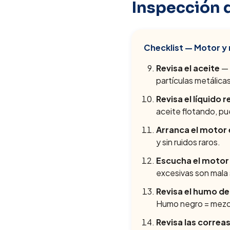
Inspección 
Checklist — Motor y
Revisa el aceite
— 
partículas metálica
Revisa el líquido 
aceite flotando, p
Arranca el motor 
y sin ruidos raros.
Escucha el motor a
excesivas son mala 
Revisa el humo de
Humo negro = mezcla
Revisa las correa