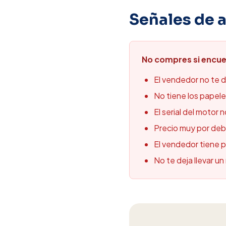
Señales de a
No compres si encue
El vendedor no te 
No tiene los papeles
El serial del motor 
Precio muy por deb
El vendedor tiene pr
No te deja llevar u