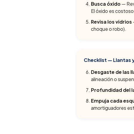
Busca óxido
— Revi
El óxido es costoso
Revisa los vidrios
choque o robo).
Checklist — Llantas 
Desgaste de las l
alineación o suspen
Profundidad del 
Empuja cada esqui
amortiguadores es