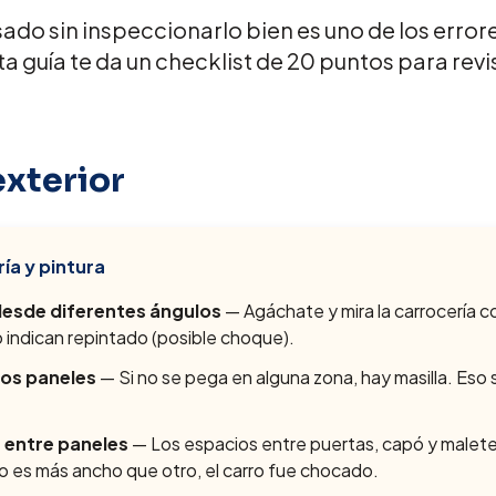
ado sin inspeccionarlo bien es uno de los erro
 guía te da un checklist de 20 puntos para rev
exterior
ía y pintura
 desde diferentes ángulos
— Agáchate y mira la carrocería con
 indican repintado (posible choque).
los paneles
— Si no se pega en alguna zona, hay masilla. Eso 
s entre paneles
— Los espacios entre puertas, capó y malet
do es más ancho que otro, el carro fue chocado.