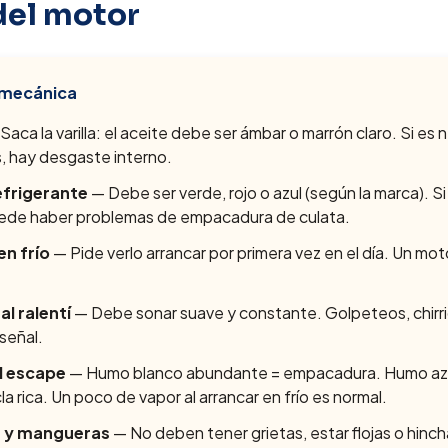
del motor
 mecánica
Saca la varilla: el aceite debe ser ámbar o marrón claro. Si es
s, hay desgaste interno.
refrigerante
— Debe ser verde, rojo o azul (según la marca). Si
uede haber problemas de empacadura de culata.
en frío
— Pide verlo arrancar por primera vez en el día. Un mot
l ralentí
— Debe sonar suave y constante. Golpeteos, chirri
señal.
l escape
— Humo blanco abundante = empacadura. Humo azu
 rica. Un poco de vapor al arrancar en frío es normal.
s y mangueras
— No deben tener grietas, estar flojas o hinc