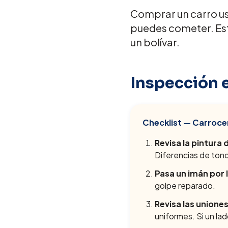
Comprar un carro us
puedes cometer. Esta
un bolívar.
Inspección 
Checklist — Carrocer
Revisa la pintura
Diferencias de tono
Pasa un imán por 
golpe reparado.
Revisa las unione
uniformes. Si un la