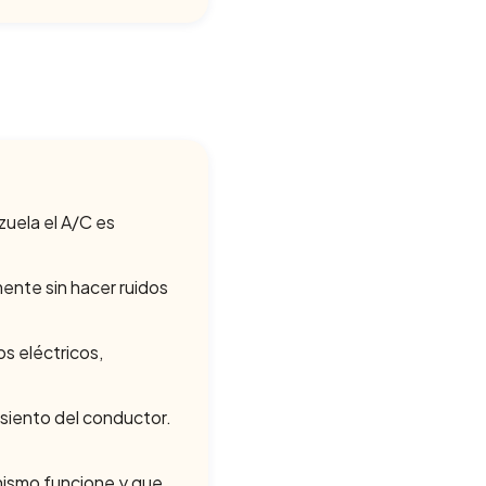
uela el A/C es
ente sin hacer ruidos
os eléctricos,
siento del conductor.
nismo funcione y que