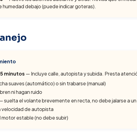
 humedad debajo (puede indicar goteras).
anejo
miento
15 minutos
— Incluye calle, autopista y subida. Presta atenci
ha suaves (automático) o sin trabarse (manual)
bren ni hagan ruido
— suelta el volante brevemente en recta, no debe jalarse a un
a velocidad de autopista
 motor estable (no debe subir)