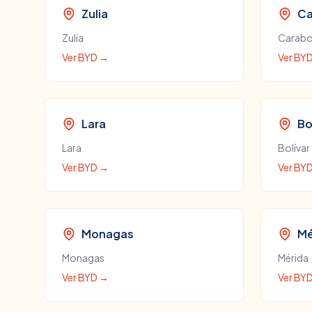
Zulia
Ca
Zulia
Carab
Ver
BYD
→
Ver
BY
Lara
Bo
Lara
Bolívar
Ver
BYD
→
Ver
BY
Monagas
Mé
Monagas
Mérida
Ver
BYD
→
Ver
BY