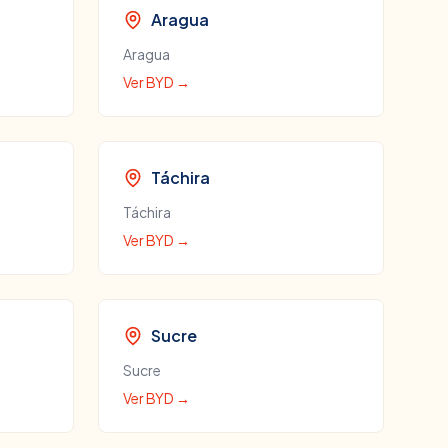
Aragua
Aragua
Ver
BYD
→
Táchira
Táchira
Ver
BYD
→
Sucre
Sucre
Ver
BYD
→