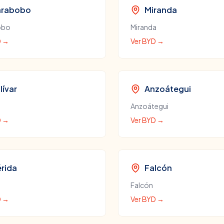
rabobo
Miranda
obo
Miranda
D
→
Ver
BYD
→
lívar
Anzoátegui
Anzoátegui
D
→
Ver
BYD
→
rida
Falcón
Falcón
D
→
Ver
BYD
→