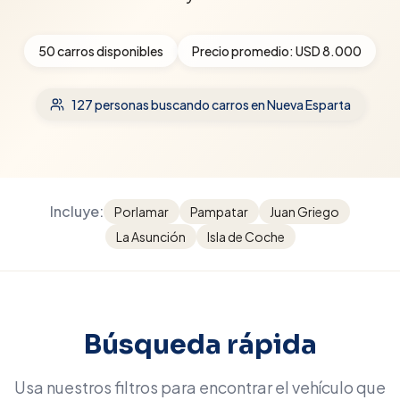
50
carros disponibles
Precio promedio:
USD 8.000
127
personas buscando carros
en Nueva Esparta
Incluye:
Porlamar
Pampatar
Juan Griego
La Asunción
Isla de Coche
Búsqueda rápida
Usa nuestros filtros para encontrar el vehículo que